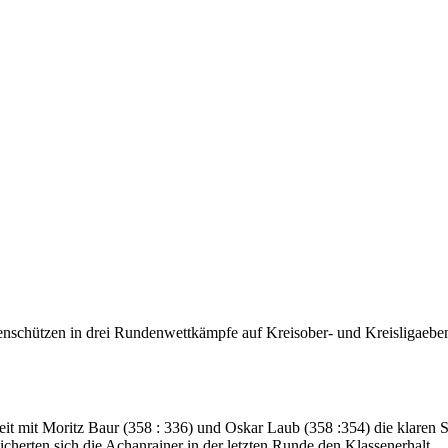
schützen in drei Rundenwettkämpfe auf Kreisober- und Kreisligaebene.
it mit Moritz Baur (358 : 336) und Oskar Laub (358 :354) die klaren S
sicherten sich die Achanrainer in der letzten Runde den Klassenerhalt