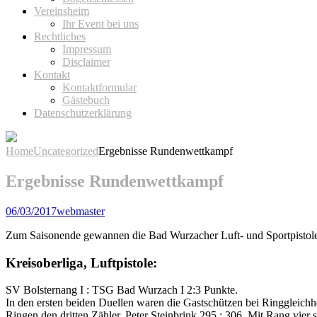
Vereinsheim
Ihr Event bei uns
Rechtliches
Impressum
Disclaimer
Kontakt
Kontaktformular
Gästebuch
Datenschutzerklärung
Home
Uncategorized
Ergebnisse Rundenwettkampf
Ergebnisse Rundenwettkampf
06/03/2017
webmaster
Zum Saisonende gewannen die Bad Wurzacher Luft- und Sportpistolen
Kreisoberliga, Luftpistole:
SV Bolsternang I : TSG Bad Wurzach I 2:3 Punkte.
In den ersten beiden Duellen waren die Gastschützen bei Ringgleichhe
Ringen den dritten Zähler. Peter Steinbrink 295 : 306. Mit Rang vier 