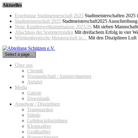
Skip
Aktuelles
to
Ergebnisse Stadtmeisterschaft 2025
Stadtmeisterschaften 2025
content
Stadtmeisterschaft 2025
Stadtmeisterschaft2025 Ausschreibung
Neue Rundenwettkampfsaison 2025/26
Mit sieben Mannschaft
Abschluss der Sommerrunden
Mit dreifachem Erfolg in vier 
Württembergische Meisterschaft in…
Mit den Disziplinen Luft
Select a page...
Über uns
Chronik
Vorstandschaft / Ansprechpartner
Anfahrt
Media
Galerie
Downloads
Angebote / Disziplinen
Traingszeiten
Stände
Luftdruckdisziplinen
Kleinkaliber
Großkaliber
Bogenschiessen