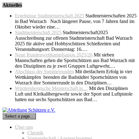
Skip
Aktuelles
to
Ergebnisse Stadtmeisterschaft 2025
Stadtmeisterschaften 2025
content
in Bad Wurzach Nach längerer Pause, von 7 Jahren fand im
Oktober wieder eine…
Stadtmeisterschaft 2025
Stadtmeisterschaft2025
Ausschreibung zur offenen Stadtmeisterschaft Bad Wurzach
2025 für aktive und Hobbyschützen Schießzeiten und
Veranstaltungsort: Donnerstag: 16.…
Neue Rundenwettkampfsaison 2025/26
Mit sieben
Mannschaften gehen die Sportschützen aus Bad Wurzach mit
den Disziplinen zu je zwei Gruppen Luftgewehr,…
Abschluss der Sommerrunden
Mit dreifachem Erfolg in vier
Wettkämpfen beenden die Badstädter Sportschützen von
Wurzach ihre Sommerrunde in den Disziplinen…
Württembergische Meisterschaft in…
Mit den Disziplinen
Luft und Kleikalibergewehr sowie der Sport und Luftpistole
hatten nur sechs Sportschützen aus Bad…
Select a page...
Über uns
Chronik
Vorstandschaft / Ansprechpartner