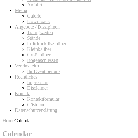
Anfahrt
Media
Galerie
Downloads
Angebote / Disziplinen
Traingszeiten
Stände
Luftdruckdisziplinen
Kleinkaliber
Großkaliber
Bogenschiessen
Vereinsheim
Ihr Event bei uns
Rechtliches
Impressum
Disclaimer
Kontakt
Kontaktformular
Gästebuch
Datenschutzerklärung
Home
Calendar
Calendar