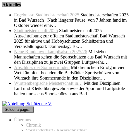
Skip
Aktuelles
to
Ergebnisse Stadtmeisterschaft 2025
Stadtmeisterschaften 2025
content
in Bad Wurzach Nach längerer Pause, von 7 Jahren fand im
Oktober wieder eine…
Stadtmeisterschaft 2025
Stadtmeisterschaft2025
Ausschreibung zur offenen Stadtmeisterschaft Bad Wurzach
2025 für aktive und Hobbyschützen Schießzeiten und
Veranstaltungsort: Donnerstag: 16.…
Neue Rundenwettkampfsaison 2025/26
Mit sieben
Mannschaften gehen die Sportschützen aus Bad Wurzach mit
den Disziplinen zu je zwei Gruppen Luftgewehr,…
Abschluss der Sommerrunden
Mit dreifachem Erfolg in vier
Wettkämpfen beenden die Badstädter Sportschützen von
Wurzach ihre Sommerrunde in den Disziplinen…
Württembergische Meisterschaft in…
Mit den Disziplinen
Luft und Kleikalibergewehr sowie der Sport und Luftpistole
hatten nur sechs Sportschützen aus Bad…
Select a page...
Über uns
Chronik
Vorstandschaft / Ansprechpartner