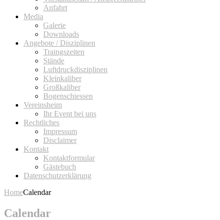
Anfahrt
Media
Galerie
Downloads
Angebote / Disziplinen
Traingszeiten
Stände
Luftdruckdisziplinen
Kleinkaliber
Großkaliber
Bogenschiessen
Vereinsheim
Ihr Event bei uns
Rechtliches
Impressum
Disclaimer
Kontakt
Kontaktformular
Gästebuch
Datenschutzerklärung
Home
Calendar
Calendar