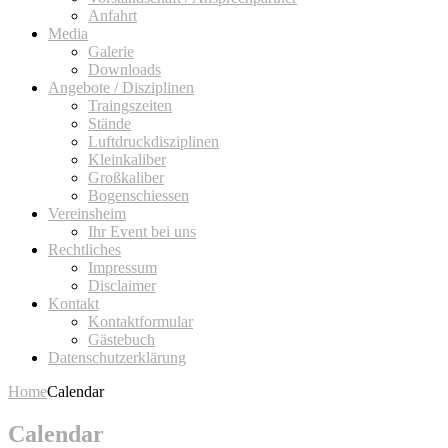
Anfahrt
Media
Galerie
Downloads
Angebote / Disziplinen
Traingszeiten
Stände
Luftdruckdisziplinen
Kleinkaliber
Großkaliber
Bogenschiessen
Vereinsheim
Ihr Event bei uns
Rechtliches
Impressum
Disclaimer
Kontakt
Kontaktformular
Gästebuch
Datenschutzerklärung
Home
Calendar
Calendar