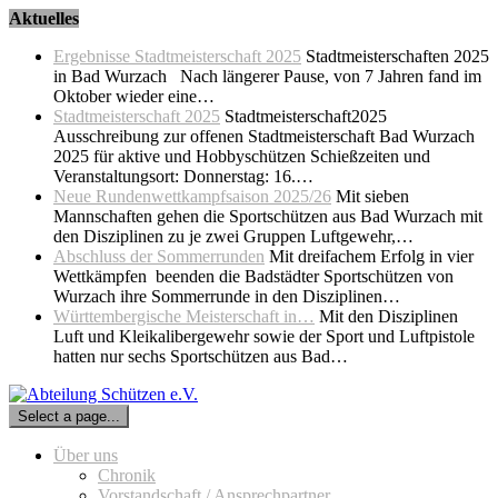
Skip
Aktuelles
to
Ergebnisse Stadtmeisterschaft 2025
Stadtmeisterschaften 2025
content
in Bad Wurzach Nach längerer Pause, von 7 Jahren fand im
Oktober wieder eine…
Stadtmeisterschaft 2025
Stadtmeisterschaft2025
Ausschreibung zur offenen Stadtmeisterschaft Bad Wurzach
2025 für aktive und Hobbyschützen Schießzeiten und
Veranstaltungsort: Donnerstag: 16.…
Neue Rundenwettkampfsaison 2025/26
Mit sieben
Mannschaften gehen die Sportschützen aus Bad Wurzach mit
den Disziplinen zu je zwei Gruppen Luftgewehr,…
Abschluss der Sommerrunden
Mit dreifachem Erfolg in vier
Wettkämpfen beenden die Badstädter Sportschützen von
Wurzach ihre Sommerrunde in den Disziplinen…
Württembergische Meisterschaft in…
Mit den Disziplinen
Luft und Kleikalibergewehr sowie der Sport und Luftpistole
hatten nur sechs Sportschützen aus Bad…
Select a page...
Über uns
Chronik
Vorstandschaft / Ansprechpartner