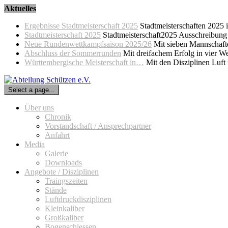
Skip
Aktuelles
to
Ergebnisse Stadtmeisterschaft 2025
Stadtmeisterschaften 2025
content
Stadtmeisterschaft 2025
Stadtmeisterschaft2025 Ausschreibung
Neue Rundenwettkampfsaison 2025/26
Mit sieben Mannschaft
Abschluss der Sommerrunden
Mit dreifachem Erfolg in vier 
Württembergische Meisterschaft in…
Mit den Disziplinen Luft
Select a page...
Über uns
Chronik
Vorstandschaft / Ansprechpartner
Anfahrt
Media
Galerie
Downloads
Angebote / Disziplinen
Traingszeiten
Stände
Luftdruckdisziplinen
Kleinkaliber
Großkaliber
Bogenschiessen