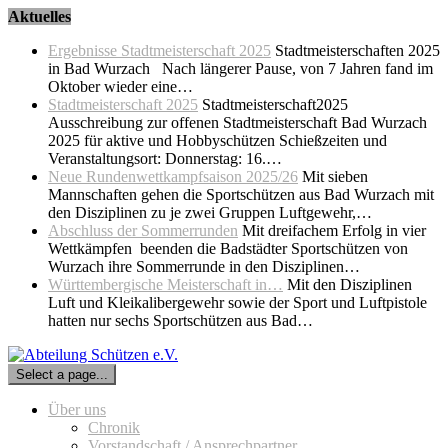
Skip
Aktuelles
to
Ergebnisse Stadtmeisterschaft 2025
Stadtmeisterschaften 2025
content
in Bad Wurzach Nach längerer Pause, von 7 Jahren fand im
Oktober wieder eine…
Stadtmeisterschaft 2025
Stadtmeisterschaft2025
Ausschreibung zur offenen Stadtmeisterschaft Bad Wurzach
2025 für aktive und Hobbyschützen Schießzeiten und
Veranstaltungsort: Donnerstag: 16.…
Neue Rundenwettkampfsaison 2025/26
Mit sieben
Mannschaften gehen die Sportschützen aus Bad Wurzach mit
den Disziplinen zu je zwei Gruppen Luftgewehr,…
Abschluss der Sommerrunden
Mit dreifachem Erfolg in vier
Wettkämpfen beenden die Badstädter Sportschützen von
Wurzach ihre Sommerrunde in den Disziplinen…
Württembergische Meisterschaft in…
Mit den Disziplinen
Luft und Kleikalibergewehr sowie der Sport und Luftpistole
hatten nur sechs Sportschützen aus Bad…
Select a page...
Über uns
Chronik
Vorstandschaft / Ansprechpartner