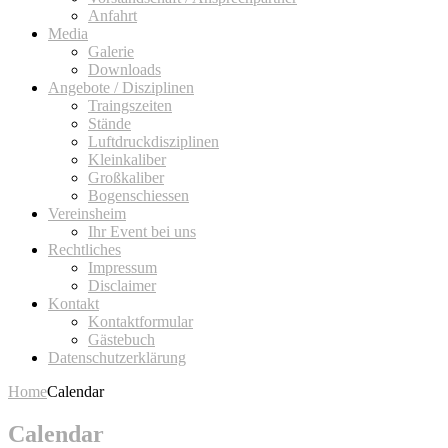
Anfahrt
Media
Galerie
Downloads
Angebote / Disziplinen
Traingszeiten
Stände
Luftdruckdisziplinen
Kleinkaliber
Großkaliber
Bogenschiessen
Vereinsheim
Ihr Event bei uns
Rechtliches
Impressum
Disclaimer
Kontakt
Kontaktformular
Gästebuch
Datenschutzerklärung
Home
Calendar
Calendar